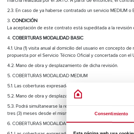
marcha realizada por el SATO. A partir de entonces, el contr
En caso de ya haberse contratado un servicio MEDIUM o B
CONDICIÓN
La aceptación de este contrato está supeditada a la revisión d
COBERTURAS MODALIDAD BASIC
Una (1) visita anual al domicilio del usuario en concepto d
propuesta por el Servicio Técnico Oficial y concertada con 
Mano de obra y desplazamiento de dicha revisión.
COBERTURAS MODALIDAD MEDIUM
Las coberturas expresadas en el punto 4.
Mano de obra y desplazamiento de las averías.
Podrá simultanearse la revisión anual con cualquier trabaj
tres (3) meses desde el mismo. Se establece dicho marco temp
Consentimiento
COBERTURAS MODALIDAD PREMIUM
Las coberturas expresadas en el punto 5.
Esta página web usa cookie