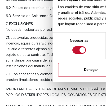
Las cookies de este sitio we
Piezas de recambio originales incluidas.
y analizar el tráfico. Ademá
Servicio de Asistencia Online y gestión en remoto a trav
redes sociales, publicidad y
EXCLUSIONES
que hayan recopilado a parti
No quedan cubiertas por este contrato y, por tanto, quedan ex
Selección
Las averías producidas por las siguientes causas: Cualqui
Necesarias
de
incendio, aguas duras y/o alcalinas o análogas, descargas eléc
consentimiento
usuario o terceros ajenos a este contrato. Corrosión o rotura 
objeto de este contrato. Todo uso o instalación inadecuada 
sufrir daños por causa de las aguas duras, corrosivas o con 
instrucciones del manual de usuario proporcionado por el fabri
Denegar
Los accesorios y elementos tales como ánodos de magnesio
presión, limpiadores, líquido descalcificador, dispositivos magn
IMPORTANTE – ESTE PLAN DE MANTENIMIENTO ES VÁLIDO
POR LOS DISTRIBUIDORES LOCALES. CONDICIONES DE EXT