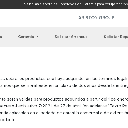
Saiba mais sobre as Condições de Garantia para equipamentos
ARISTON GROUP
ia
Garantia
Solicitar Arranque
Solicitar Re
tías sobre los productos que haya adquirido, en los términos lega
mismos que se manifieste en un plazo de dos años desde la entre
te serán válidas para productos adquiridos a partir del 1 de enero
Decreto-Legislativo 7/2021, de 27 de abril, (en adelante “Texto R
tía aplicables en el período de garantía comercial o de extensió
producto.