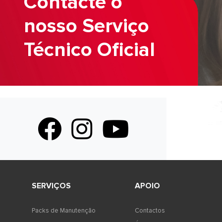
Contacte o
nosso Serviço
Técnico Oficial
Facebook Ariston Portugal
Instagram Ariston Portugal
YouTube Ariston Portuga
SERVIÇOS
APOIO
Packs de Manutenção
Contactos