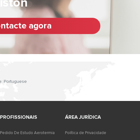
riston
ntacte agora
e: Portuguese
PROFISSIONAIS
ÁREA JURÍDICA
Pedido De Estudo Aerotermia
Política de Privacidade