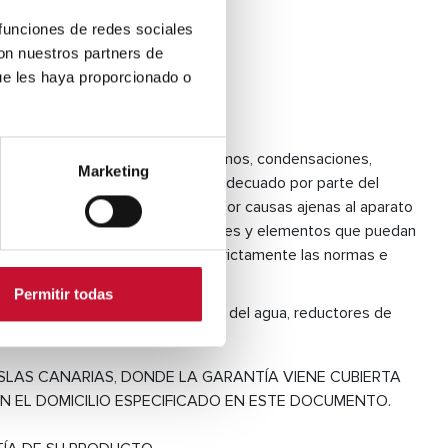
 funciones de redes sociales
con nuestros partners de
ue les haya proporcionado o
n, entrada de aguas, revoco de humos, condensaciones,
Marketing
combustible. Negligencias o uso inadecuado por parte del
lación, etc.). Averías producidas por causas ajenas al aparato
 del aparato y todos los componentes y elementos que puedan
ndirectamente de no cumplirse estrictamente las normas e
Permitir todas
, aceites, grasas, reductores PH del agua, reductores de
SLAS CANARIAS, DONDE LA GARANTÍA VIENE CUBIERTA
EN EL DOMICILIO ESPECIFICADO EN ESTE DOCUMENTO.