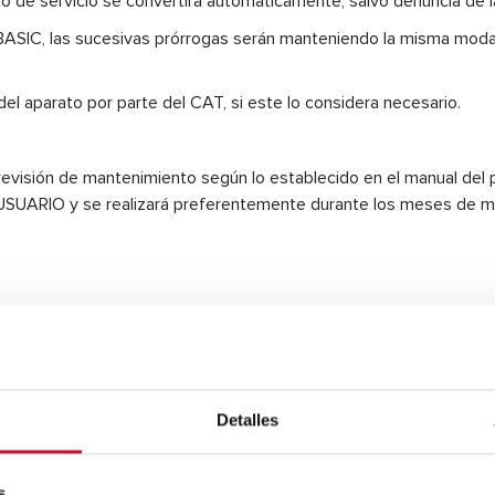
ato de servicio se convertirá automáticamente, salvo denuncia de 
ASIC, las sucesivas prórrogas serán manteniendo la misma modal
el aparato por parte del CAT, si este lo considera necesario.
e revisión de mantenimiento según lo establecido en el manual del 
el USUARIO y se realizará preferentemente durante los meses de 
o de reparación de averías, siempre que surja en los tres (3) meses
oral para favorecer que las revisiones estén suficientemente di
Detalles
s