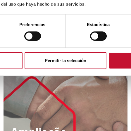
omo podemos ajuda
r del uso que haya hecho de sus servicios.
 que melhor se adapta às suas necessida
Preferencias
Estadística
os de assistência técnica oficial com cober
Permitir la selección