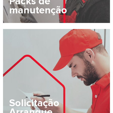
Packs de
manutenção
Solicitação
Arranque