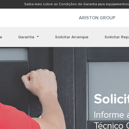
Saiba mais sobre as Condições de Garantia para equipamentos
ARISTON GROUP
ia
Garantia
Solicitar Arranque
Solicitar Re
Solic
Informe 
Técnico O