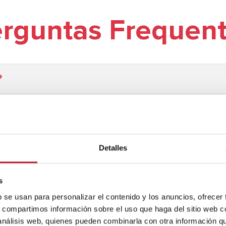
rguntas Frequen
?
olva a sua avaria, apenas terá de preencher o noss
blema. Uma vez enviado, nosso serviço técnico ofi
Detalles
s
b se usan para personalizar el contenido y los anuncios, ofrecer
s, compartimos información sobre el uso que haga del sitio web 
 análisis web, quienes pueden combinarla con otra información q