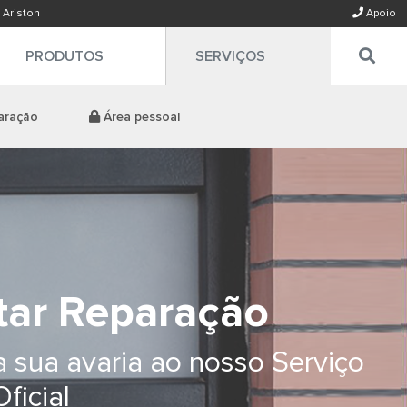
 Ariston
Apoio
PRODUTOS
SERVIÇOS
paração
Área pessoal
itar Reparação
a sua avaria ao nosso Serviço
ficial